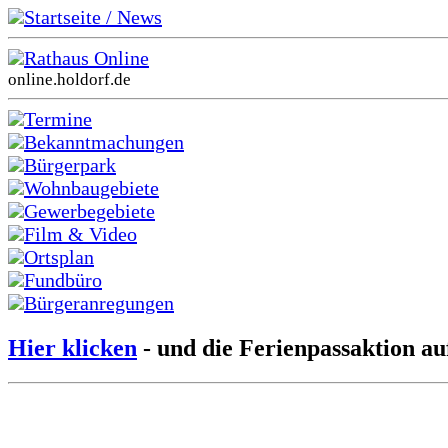
Startseite / News
Rathaus Online
online.holdorf.de
Termine
Bekanntmachungen
Bürgerpark
Wohnbaugebiete
Gewerbegebiete
Film & Video
Ortsplan
Fundbüro
Bürgeranregungen
Hier klicken
- und die Ferienpassaktion au