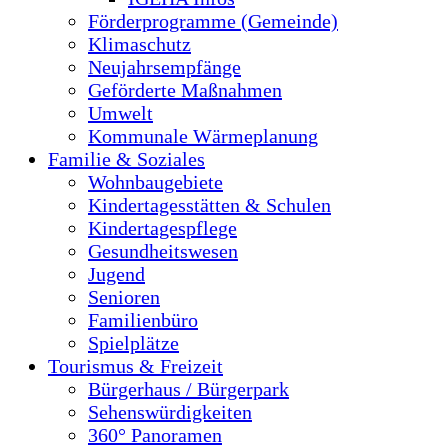
Förderprogramme (Gemeinde)
Klimaschutz
Neujahrsempfänge
Geförderte Maßnahmen
Umwelt
Kommunale Wärmeplanung
Familie & Soziales
Wohnbaugebiete
Kindertagesstätten & Schulen
Kindertagespflege
Gesundheitswesen
Jugend
Senioren
Familienbüro
Spielplätze
Tourismus & Freizeit
Bürgerhaus / Bürgerpark
Sehenswürdigkeiten
360° Panoramen