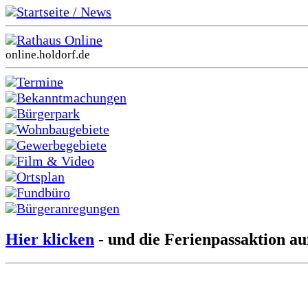
Startseite / News
Rathaus Online
online.holdorf.de
Termine
Bekanntmachungen
Bürgerpark
Wohnbaugebiete
Gewerbegebiete
Film & Video
Ortsplan
Fundbüro
Bürgeranregungen
Hier klicken
- und die Ferienpassaktion au