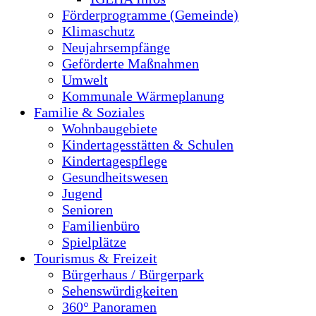
Förderprogramme (Gemeinde)
Klimaschutz
Neujahrsempfänge
Geförderte Maßnahmen
Umwelt
Kommunale Wärmeplanung
Familie & Soziales
Wohnbaugebiete
Kindertagesstätten & Schulen
Kindertagespflege
Gesundheitswesen
Jugend
Senioren
Familienbüro
Spielplätze
Tourismus & Freizeit
Bürgerhaus / Bürgerpark
Sehenswürdigkeiten
360° Panoramen