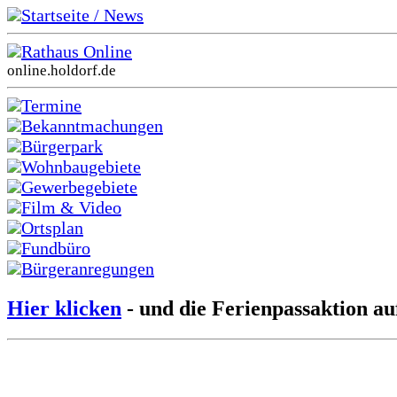
Startseite / News
Rathaus Online
online.holdorf.de
Termine
Bekanntmachungen
Bürgerpark
Wohnbaugebiete
Gewerbegebiete
Film & Video
Ortsplan
Fundbüro
Bürgeranregungen
Hier klicken
- und die Ferienpassaktion au