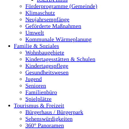
Förderprogramme (Gemeinde)
Klimaschutz
Neujahrsempfänge
Geförderte Maßnahmen
Umwelt
Kommunale Wärmeplanung
Familie & Soziales
Wohnbaugebiete
Kindertagesstätten & Schulen
Kindertagespflege
Gesundheitswesen
Jugend
Senioren
Familienbüro
Spielplätze
Tourismus & Freizeit
Bürgerhaus / Bürgerpark
Sehenswürdigkeiten
360° Panoramen