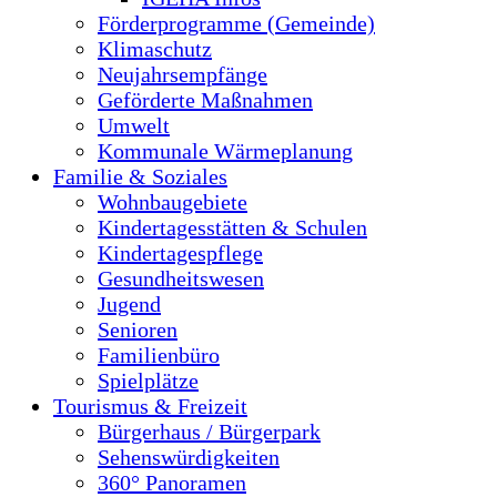
Förderprogramme (Gemeinde)
Klimaschutz
Neujahrsempfänge
Geförderte Maßnahmen
Umwelt
Kommunale Wärmeplanung
Familie & Soziales
Wohnbaugebiete
Kindertagesstätten & Schulen
Kindertagespflege
Gesundheitswesen
Jugend
Senioren
Familienbüro
Spielplätze
Tourismus & Freizeit
Bürgerhaus / Bürgerpark
Sehenswürdigkeiten
360° Panoramen