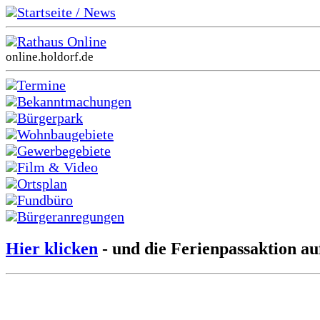
Startseite / News
Rathaus Online
online.holdorf.de
Termine
Bekanntmachungen
Bürgerpark
Wohnbaugebiete
Gewerbegebiete
Film & Video
Ortsplan
Fundbüro
Bürgeranregungen
Hier klicken
- und die Ferienpassaktion au