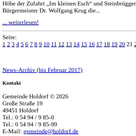
Höhe der Zufahrt „Im kleinen Esch“ und Steinbrüggen
Bürgermeister Dr. Wolfgang Krug die...
... weiterlesen!
Seite:
1
2
3
4
5
6
7
8
9
10
11
12
13
14
15
16
17
18
19
20
21
News-Archiv (bis Februar 2017)
Kontakt
Gemeinde Holdorf ©
2026
Große Straße 19
49451 Holdorf
Tel.: 0 54 94 / 9 85-0
Tel.: 0 54 94 / 9 85-99
E-Mail:
gemeinde@holdorf.de