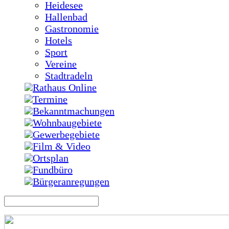
Heidesee
Hallenbad
Gastronomie
Hotels
Sport
Vereine
Stadtradeln
Rathaus Online
Termine
Bekanntmachungen
Wohnbaugebiete
Gewerbegebiete
Film & Video
Ortsplan
Fundbüro
Bürgeranregungen