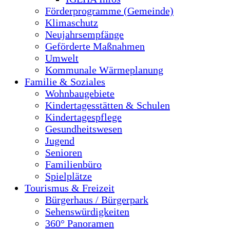
Förderprogramme (Gemeinde)
Klimaschutz
Neujahrsempfänge
Geförderte Maßnahmen
Umwelt
Kommunale Wärmeplanung
Familie & Soziales
Wohnbaugebiete
Kindertagesstätten & Schulen
Kindertagespflege
Gesundheitswesen
Jugend
Senioren
Familienbüro
Spielplätze
Tourismus & Freizeit
Bürgerhaus / Bürgerpark
Sehenswürdigkeiten
360° Panoramen