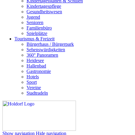
Kindertagesstätten & Schulen
Kindertagespflege
Gesundheitswesen
Jugend
Senioren
Familienbüro
Spielplätze
Tourismus & Freizeit
Bürgerhaus / Bürgerpark
Sehenswürdigkeiten
360° Panoramen
Heidesee
Hallenbad
Gastronomie
Hotels
Sport
Vereine
Stadtradeln
Show navigation
Hide navigation