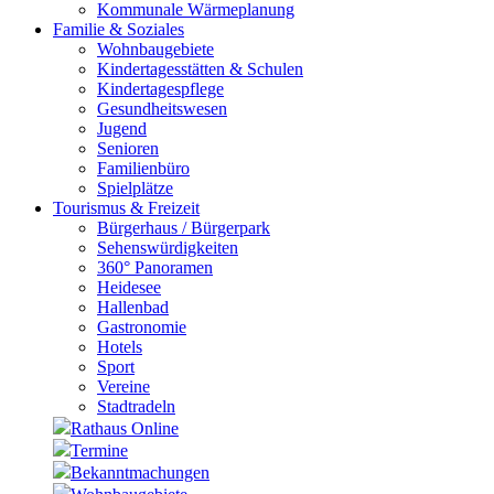
Kommunale Wärmeplanung
Familie & Soziales
Wohnbaugebiete
Kindertagesstätten & Schulen
Kindertagespflege
Gesundheitswesen
Jugend
Senioren
Familienbüro
Spielplätze
Tourismus & Freizeit
Bürgerhaus / Bürgerpark
Sehenswürdigkeiten
360° Panoramen
Heidesee
Hallenbad
Gastronomie
Hotels
Sport
Vereine
Stadtradeln
Rathaus Online
Termine
Bekanntmachungen