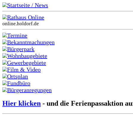
Startseite / News
Rathaus Online
online.holdorf.de
Termine
Bekanntmachungen
Bürgerpark
Wohnbaugebiete
Gewerbegebiete
Film & Video
Ortsplan
Fundbüro
Bürgeranregungen
Hier klicken
- und die Ferienpassaktion au