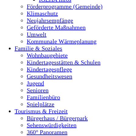
Förderprogramme (Gemeinde)
Klimaschutz
Neujahrsempfänge
Geförderte Maßnahmen
Umwelt
Kommunale Wärmeplanung
Familie & Soziales
Wohnbaugebiete
Kindertagesstätten & Schulen
Kindertagespflege
Gesundheitswesen
Jugend
Senioren
Familienbüro
Spielplätze
Tourismus & Freizeit
Bürgerhaus / Bürgerpark
Sehenswürdigkeiten
360° Panoramen