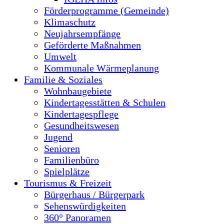
Förderprogramme (Gemeinde)
Klimaschutz
Neujahrsempfänge
Geförderte Maßnahmen
Umwelt
Kommunale Wärmeplanung
Familie & Soziales
Wohnbaugebiete
Kindertagesstätten & Schulen
Kindertagespflege
Gesundheitswesen
Jugend
Senioren
Familienbüro
Spielplätze
Tourismus & Freizeit
Bürgerhaus / Bürgerpark
Sehenswürdigkeiten
360° Panoramen