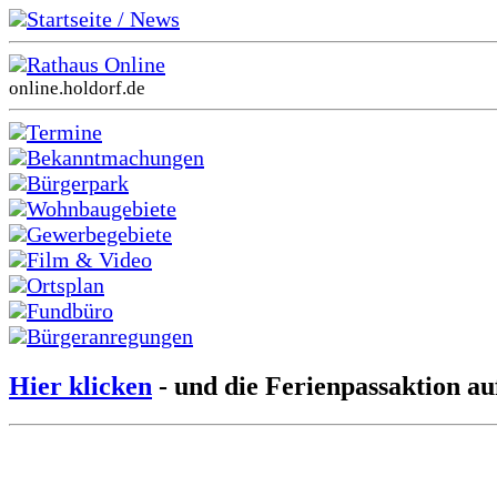
Startseite / News
Rathaus Online
online.holdorf.de
Termine
Bekanntmachungen
Bürgerpark
Wohnbaugebiete
Gewerbegebiete
Film & Video
Ortsplan
Fundbüro
Bürgeranregungen
Hier klicken
- und die Ferienpassaktion au