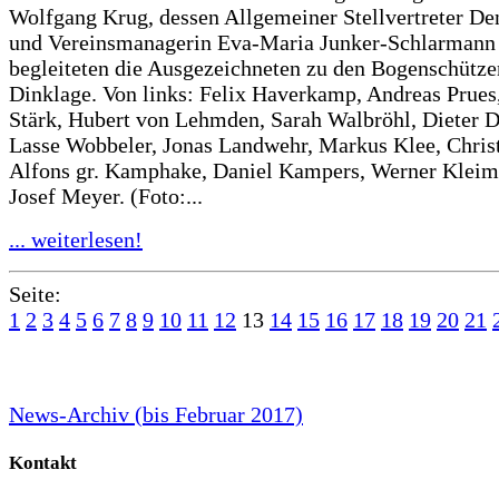
Wolfgang Krug, dessen Allgemeiner Stellvertreter De
und Vereinsmanagerin Eva-Maria Junker-Schlarmann 
begleiteten die Ausgezeichneten zu den Bogenschütze
Dinklage. Von links: Felix Haverkamp, Andreas Prues
Stärk, Hubert von Lehmden, Sarah Walbröhl, Dieter 
Lasse Wobbeler, Jonas Landwehr, Markus Klee, Chris
Alfons gr. Kamphake, Daniel Kampers, Werner Klei
Josef Meyer. (Foto:...
... weiterlesen!
Seite:
1
2
3
4
5
6
7
8
9
10
11
12
13
14
15
16
17
18
19
20
21
News-Archiv (bis Februar 2017)
Kontakt