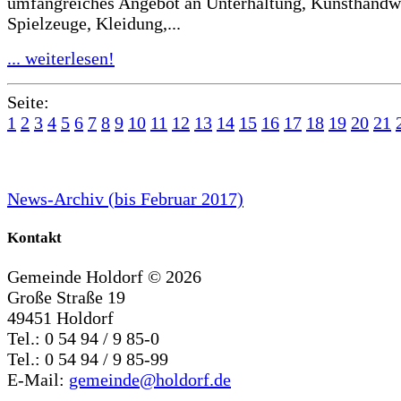
umfangreiches Angebot an Unterhaltung, Kunsthandw
Spielzeuge, Kleidung,...
... weiterlesen!
Seite:
1
2
3
4
5
6
7
8
9
10
11
12
13
14
15
16
17
18
19
20
21
News-Archiv (bis Februar 2017)
Kontakt
Gemeinde Holdorf ©
2026
Große Straße 19
49451 Holdorf
Tel.: 0 54 94 / 9 85-0
Tel.: 0 54 94 / 9 85-99
E-Mail:
gemeinde@holdorf.de