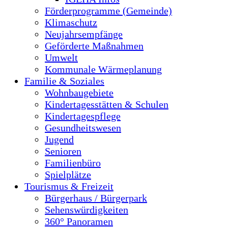
Förderprogramme (Gemeinde)
Klimaschutz
Neujahrsempfänge
Geförderte Maßnahmen
Umwelt
Kommunale Wärmeplanung
Familie & Soziales
Wohnbaugebiete
Kindertagesstätten & Schulen
Kindertagespflege
Gesundheitswesen
Jugend
Senioren
Familienbüro
Spielplätze
Tourismus & Freizeit
Bürgerhaus / Bürgerpark
Sehenswürdigkeiten
360° Panoramen