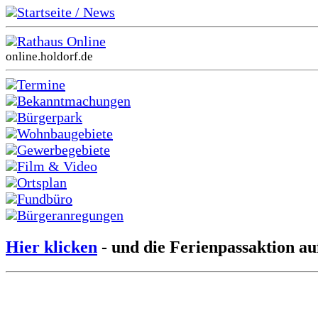
Startseite / News
Rathaus Online
online.holdorf.de
Termine
Bekanntmachungen
Bürgerpark
Wohnbaugebiete
Gewerbegebiete
Film & Video
Ortsplan
Fundbüro
Bürgeranregungen
Hier klicken
- und die Ferienpassaktion au