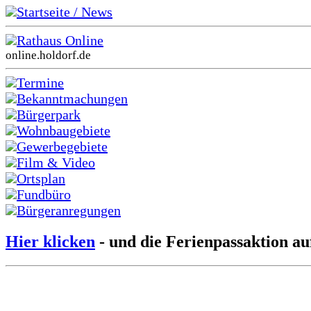
Startseite / News
Rathaus Online
online.holdorf.de
Termine
Bekanntmachungen
Bürgerpark
Wohnbaugebiete
Gewerbegebiete
Film & Video
Ortsplan
Fundbüro
Bürgeranregungen
Hier klicken
- und die Ferienpassaktion au