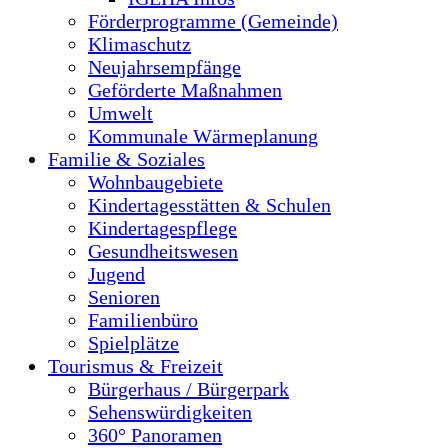
Förderprogramme (Gemeinde)
Klimaschutz
Neujahrsempfänge
Geförderte Maßnahmen
Umwelt
Kommunale Wärmeplanung
Familie & Soziales
Wohnbaugebiete
Kindertagesstätten & Schulen
Kindertagespflege
Gesundheitswesen
Jugend
Senioren
Familienbüro
Spielplätze
Tourismus & Freizeit
Bürgerhaus / Bürgerpark
Sehenswürdigkeiten
360° Panoramen