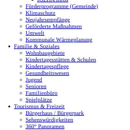
Förderprogramme (Gemeinde)
Klimaschutz
Neujahrsempfänge
Geförderte Maßnahmen
Umwelt
Kommunale Wärmeplanung
Familie & Soziales
Wohnbaugebiete
Kindertagesstätten & Schulen
Kindertagespflege
Gesundheitswesen
Jugend
Senioren
Familienbüro
Spielplätze
Tourismus & Freizeit
Bürgerhaus / Bürgerpark
Sehenswürdigkeiten
360° Panoramen