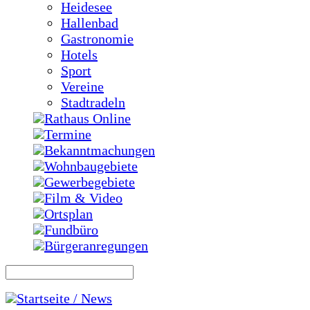
Heidesee
Hallenbad
Gastronomie
Hotels
Sport
Vereine
Stadtradeln
Rathaus Online
Termine
Bekanntmachungen
Wohnbaugebiete
Gewerbegebiete
Film & Video
Ortsplan
Fundbüro
Bürgeranregungen
Startseite / News